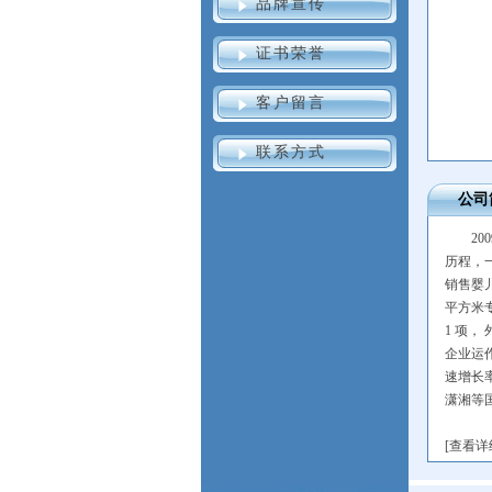
品牌宣传
证书荣誉
客户留言
联系方式
公司
2
历程，
销售婴
平方米
1 项，
企业运
速增长
潇湘等
[
查看详