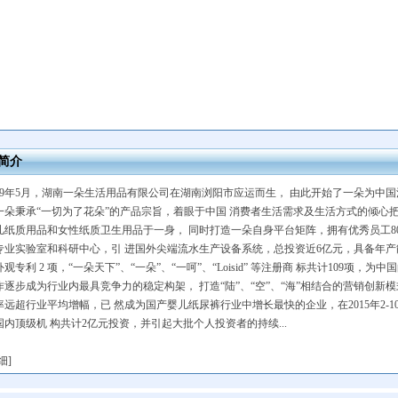
简介
009年5月，湖南一朵生活用品有限公司在湖南浏阳市应运而生， 由此开始了一朵为中
一朵秉承“一切为了花朵”的产品宗旨，着眼于中国 消费者生活需求及生活方式的倾心
儿纸质用品和女性纸质卫生用品于一身， 同时打造一朵自身平台矩阵，拥有优秀员工80
专业实验室和科研中心，引 进国外尖端流水生产设备系统，总投资近6亿元，具备年产能1
 外观专利 2 项，“一朵天下”、“一朵”、“一呵”、“Loisid” 等注册商 标共计109
作逐步成为行业内最具竞争力的稳定构架， 打造“陆”、“空”、“海”相结合的营销创新模
率远超行业平均增幅，已 然成为国产婴儿纸尿裤行业中增长最快的企业，在2015年2-
国内顶级机 构共计2亿元投资，并引起大批个人投资者的持续...
细
]