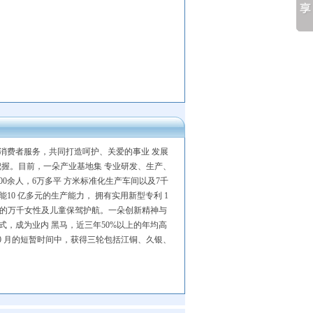
国消费者服务，共同打造呵护、关爱的事业 发展
把握。目前，一朵产业基地集 专业研发、生产、
0余人，6万多平 方米标准化生产车间以及7千
0 亿多元的生产能力， 拥有实用新型专利 1
项，为中国的万千女性及儿童保驾护航。一朵创新精神与
式，成为业内 黑马，近三年50%以上的年均高
10 月的短暂时间中，获得三轮包括江铜、久银、