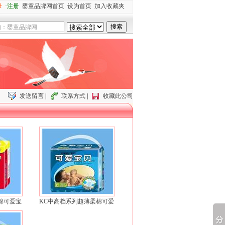
录
·注册
婴童品牌网首页
设为首页
加入收藏夹
发送留言
|
联系方式
|
收藏此公司
棉可爱宝
KC中高档系列超薄柔棉可爱
裤
宝贝婴儿纸尿裤