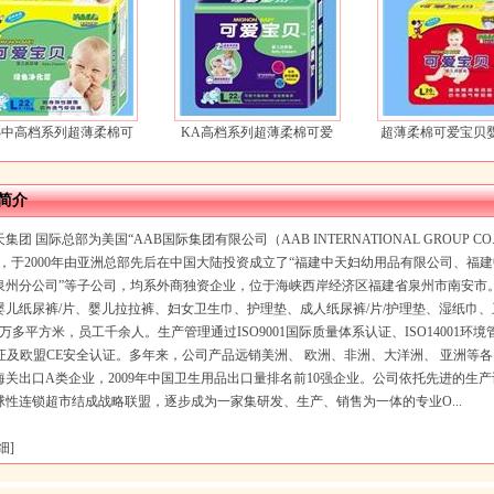
B中高档系列超薄柔棉可
KA高档系列超薄柔棉可爱
超薄柔棉可爱宝贝
爱宝贝婴儿纸尿裤
宝贝婴儿纸尿裤
裤
简介
集团 国际总部为美国“AAB国际集团有限公司（AAB INTERNATIONAL GROUP 
”，于2000年由亚洲总部先后在中国大陆投资成立了“福建中天妇幼用品有限公司、福
泉州分公司”等子公司，均系外商独资企业，位于海峡西岸经济区福建省泉州市南安市
婴儿纸尿裤/片、婴儿拉拉裤、妇女卫生巾、护理垫、成人纸尿裤/片/护理垫、湿纸巾
万多平方米，员工千余人。生产管理通过ISO9001国际质量体系认证、ISO14001
认证及欧盟CE安全认证。多年来，公司产品远销美洲、 欧洲、非洲、大洋洲、 亚洲等
海关出口A类企业，2009年中国卫生用品出口量排名前10强企业。公司依托先进的生
球性连锁超市结成战略联盟，逐步成为一家集研发、生产、销售为一体的专业O...
细
]