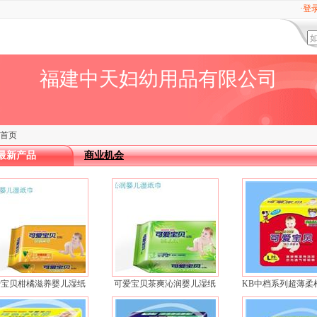
·登
福建中天妇幼用品有限公司
首页
最新产品
商业机会
爱宝贝柑橘滋养婴儿湿纸
可爱宝贝茶爽沁润婴儿湿纸
KB中档系列超薄柔
巾
巾
贝婴儿纸尿