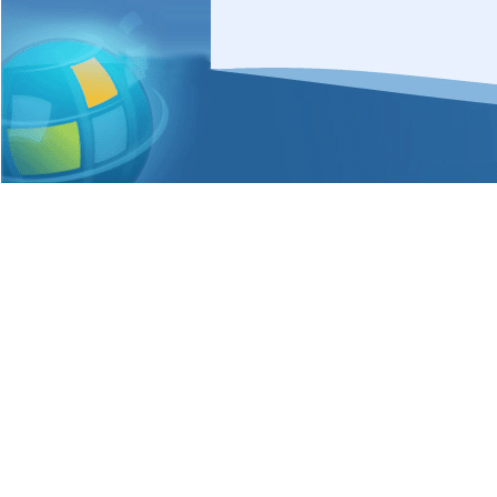
牌创立时，HBR虎贝
景。
[
查看详细
]