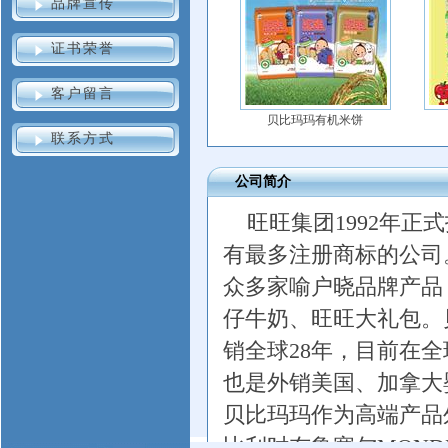
品牌宣传
证书荣誉
客户留言
贝比玛玛有机米饼
联系方式
公司简介
旺旺集团1992年
有最多注册商标的公司
众多家喻户晓品牌产品
仔牛奶、旺旺大礼包。
销全球28年，目前在
也是外销美国、加拿大
贝比玛玛作为高端产品
比利时布鲁塞尔MOND